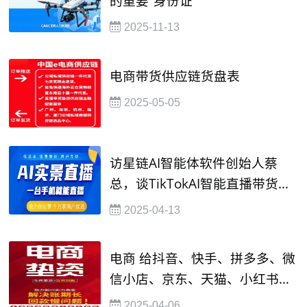
的重要“身份证”
2025-11-13
电商带货供应链货盘表
2025-05-05
访星链AI智能体软件创始人蔡
总，谈TikTokAI智能直播带货的
逻辑
2025-04-13
电商 给抖音、快手、拼多多、微
信小店、京东、天猫、小红书、
TikTOK等万户大商店主金融垫资
2025-04-06