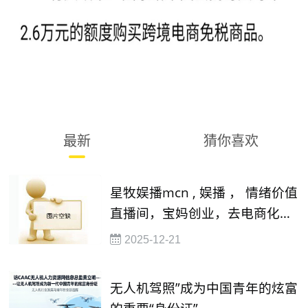
最新
猜你喜欢
星牧娱播mcn , 娱播 ， 情绪价值
直播间，宝妈创业，去电商化直
播，13338450520
2025-12-21
无人机驾照”成为中国青年的炫富