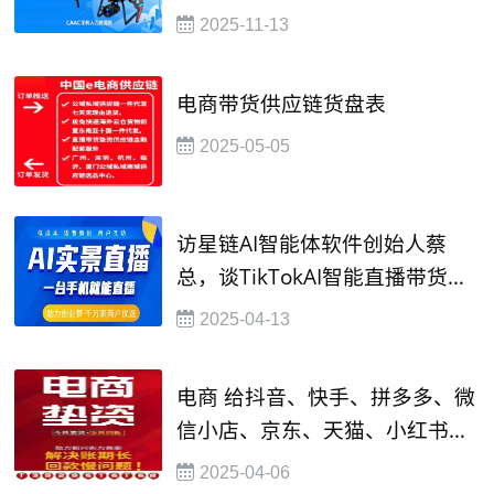
2025-11-13
电商带货供应链货盘表
2025-05-05
访星链AI智能体软件创始人蔡
总，谈TikTokAI智能直播带货的
逻辑
2025-04-13
电商 给抖音、快手、拼多多、微
信小店、京东、天猫、小红书、
TikTOK等万户大商店主金融垫资
2025-04-06