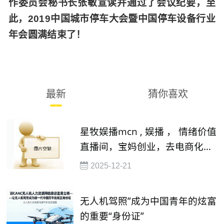
作委员会秘书长张敏宣读并通过了会议纪要，至
此，2019中国城市停车大会暨中国停车设备行业
年会圆满结束了！
最新
猜你喜欢
星牧娱播mcn , 娱播 ， 情绪价值
直播间，宝妈创业，去电商化直
播，13338450520
2025-12-21
无人机驾照”成为中国青年的炫富
的重要“身份证”