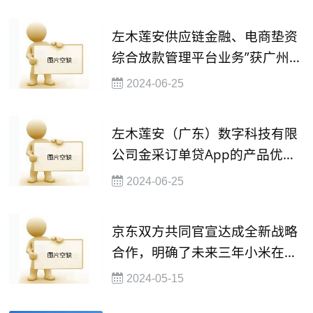
融资渠道
左木莲安供应链金融、电商垫资
综合放款管理平台业务”获广州政
府数字金融十佳优秀案例荣誉
2024-06-25
左木莲安（广东）数字科技有限
公司金采订单贷App的产品优势
和准入标准
2024-06-25
京东双方共同官宣达成全新战略
合作，明确了未来三年小米在京
东全渠道销售额2000亿的目标
2024-05-15