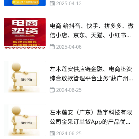
逻辑
2025-04-13
电商 给抖音、快手、拼多多、微
信小店、京东、天猫、小红书、
TikTOK等万户大商店主金融垫资
2025-04-06
融资渠道
左木莲安供应链金融、电商垫资
综合放款管理平台业务”获广州政
府数字金融十佳优秀案例荣誉
2024-06-25
左木莲安（广东）数字科技有限
公司金采订单贷App的产品优势
和准入标准
2024-06-25