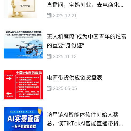
直播间，宝妈创业，去电商化直
播，13338450520
2025-12-21
无人机驾照”成为中国青年的炫富
的重要“身份证”
2025-11-13
电商带货供应链货盘表
2025-05-05
访星链AI智能体软件创始人蔡
总，谈TikTokAI智能直播带货的